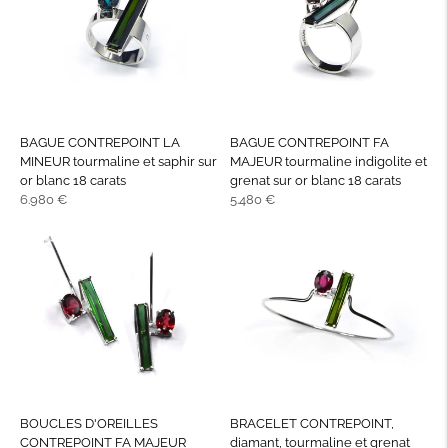
BAGUE CONTREPOINT LA
BAGUE CONTREPOINT FA
MINEUR tourmaline et saphir sur
MAJEUR tourmaline indigolite et
or blanc 18 carats
grenat sur or blanc 18 carats
Prix
Prix
6.980 €
5.480 €
normal
normal
BOUCLES D'OREILLES
BRACELET CONTREPOINT,
CONTREPOINT FA MAJEUR
diamant, tourmaline et grenat