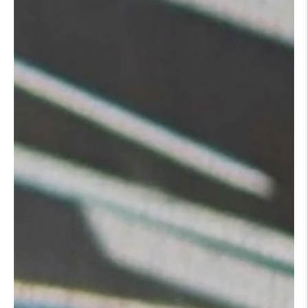
carrousel
Pause
Passer à la
diapositive
suivante
du
carrousel