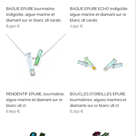
BAGUE EPURE tourmaline
BAGUE EPURE ECHO indigolite,
indigolite, aigue-marine et
aigue-marine et diamant sur or
diamant sur or blanc 18 carats
blanc 18 carats
Prix
Prix
8.450 €
7.350 €
normal
normal
PENDENTIF EPURE, tourmaline,
BOUCLES D'OREILLES EPURE,
aigue-marine et diamant sur or
tourmalines, aigues marines et
blanc 18 ct
diamants sur or blanc 18 ct
Prix
Prix
6.850 €
6.750 €
normal
normal