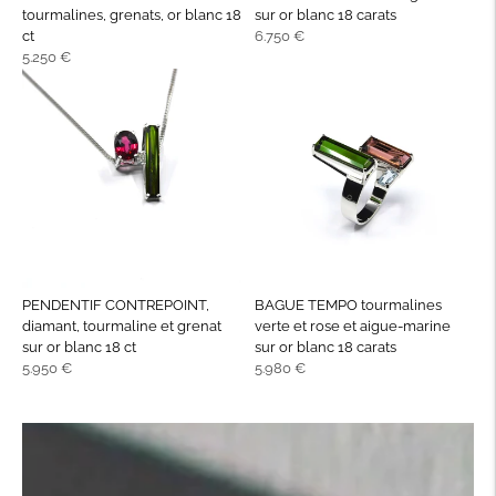
tourmalines, grenats, or blanc 18
sur or blanc 18 carats
Prix
ct
6.750 €
Prix
normal
5.250 €
normal
PENDENTIF CONTREPOINT,
BAGUE TEMPO tourmalines
diamant, tourmaline et grenat
verte et rose et aigue-marine
sur or blanc 18 ct
sur or blanc 18 carats
Prix
Prix
5.950 €
5.980 €
normal
normal
Passer à la
diapositive
précédente
du