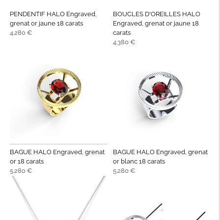
PENDENTIF HALO Engraved,
BOUCLES D'OREILLES HALO
grenat or jaune 18 carats
Engraved, grenat or jaune 18
Prix
4.280 €
carats
normal
Prix
4.380 €
normal
BAGUE HALO Engraved, grenat
BAGUE HALO Engraved, grenat
or 18 carats
or blanc 18 carats
Prix
Prix
5.280 €
5.280 €
normal
normal