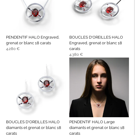
PENDENTIF HALO Engraved,
BOUCLES D'OREILLES HALO
grenat or blanc 18 carats
Engraved, grenat or blanc 18
Prix
4.280 €
carats
normal
Prix
4.380 €
normal
BOUCLES D'OREILLES HALO
PENDENTIF HALO Large
diamants et grenat or blanc 18
diamants et grenat or blanc 18
carats
carats