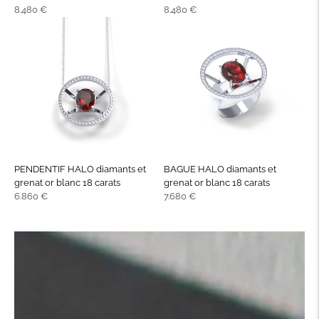
Prix
Prix
8.480 €
8.480 €
normal
normal
PENDENTIF HALO diamants et
BAGUE HALO diamants et
grenat or blanc 18 carats
grenat or blanc 18 carats
Prix
Prix
6.860 €
7.680 €
normal
normal
Passer à la
diapositive
précédente
du
carrousel
Pause
Passer à la