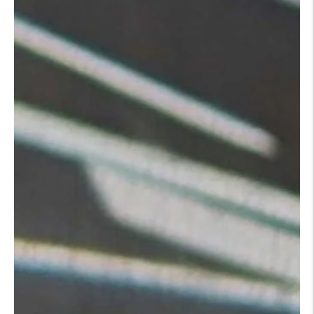
diapositive
suivante
du
carrousel