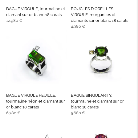
BAGUE VIRGULE, tourmaline et
BOUCLES D'OREILLES
diamant sur or blanc 18 carats
VIRGULE, morganites et
Prix
12.980 €
diamants sur or blanc 18 carats
normal
Prix
4.980 €
normal
BAGUE VIRGULE FEUILLE,
BAGUE SINGULARITY,
tourmaline néon et diamant sur
tourmaline et diamant sur or
or blanc 18 carats
blanc 18 carats
Prix
Prix
6.780 €
5.680 €
normal
normal