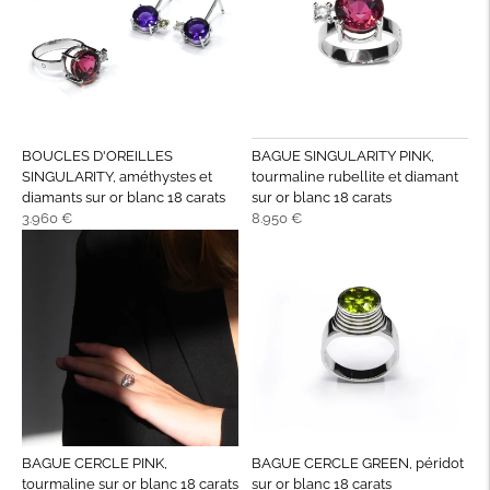
BOUCLES D'OREILLES
BAGUE SINGULARITY PINK,
SINGULARITY, améthystes et
tourmaline rubellite et diamant
diamants sur or blanc 18 carats
sur or blanc 18 carats
Prix
Prix
3.960 €
8.950 €
normal
normal
BAGUE CERCLE PINK,
BAGUE CERCLE GREEN, péridot
tourmaline sur or blanc 18 carats
sur or blanc 18 carats