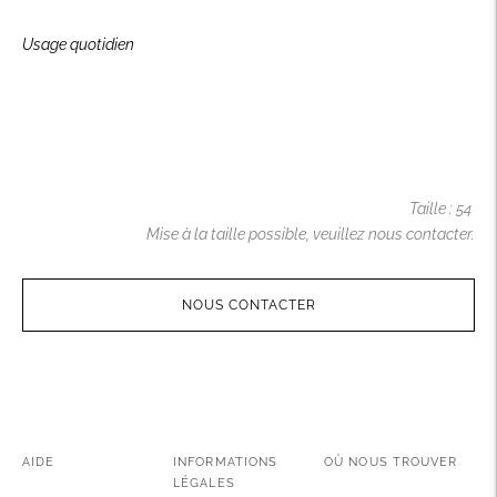
Usage quotidien
Taille : 54
Mise à la taille possible, veuillez nous contacter.
NOUS CONTACTER
Ajouter
un
produit
à
AIDE
INFORMATIONS
OÙ NOUS TROUVER
votre
LÉGALES