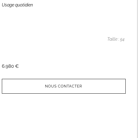
Usage quotidien
Taille : 54
6.980 €
NOUS CONTACTER
Ajouter
un
produit
à
votre