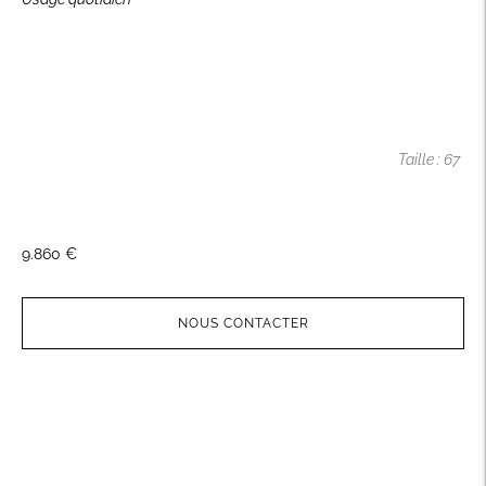
Taille : 67
9.860 €
NOUS CONTACTER
Ajouter
un
produit
à