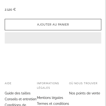
2.120 €
AJOUTER AU PANIER
Ajouter
un
produit
à
votre
panier
AIDE
INFORMATIONS
OÙ NOUS TROUVER
LÉGALES
Guide des tailles
Nos points de vente
Mentions légales
Conseils et entretien
Termes et conditions
Conditions de