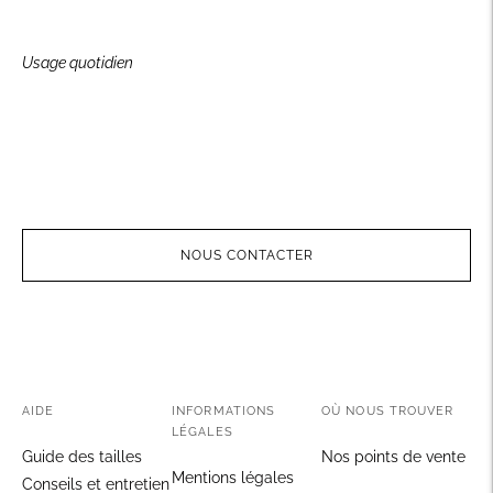
Usage quotidien
NOUS CONTACTER
Ajouter
un
produit
à
AIDE
INFORMATIONS
OÙ NOUS TROUVER
votre
LÉGALES
panier
Guide des tailles
Nos points de vente
Mentions légales
Conseils et entretien