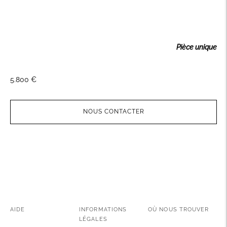
Pièce unique
5.800 €
NOUS CONTACTER
Ajouter
un
produit
à
votre
panier
AIDE
INFORMATIONS
OÙ NOUS TROUVER
LÉGALES