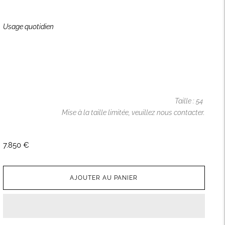
Usage quotidien
Taille : 54
Mise à la taille limitée,
veuillez nous contacter.
7.850 €
AJOUTER AU PANIER