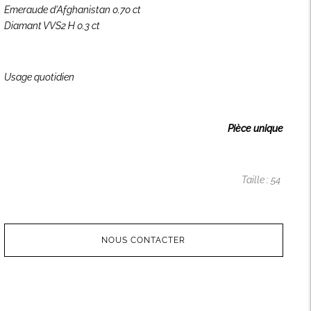
Emeraude d'Afghanistan 0.70 ct
Diamant VVS2 H 0.3 ct
Usage quotidien
Pièce unique
Taille : 54
NOUS CONTACTER
Ajouter
un