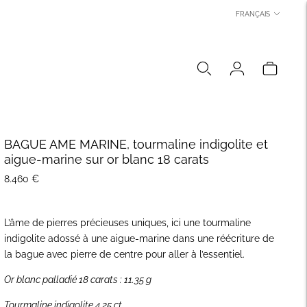
LANGUE
FRANÇAIS
BAGUE AME MARINE, tourmaline indigolite et
aigue-marine sur or blanc 18 carats
8.460 €
L’âme de pierres précieuses uniques, ici une tourmaline
indigolite adossé à une aigue-marine dans une réécriture de
la bague avec pierre de centre pour aller à l’essentiel.
Or blanc palladié 18 carats : 11.35 g
Tourmaline indigolite 4.25 ct