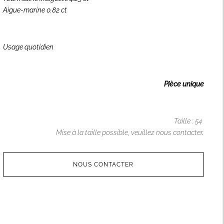
Aigue-marine 0.82 ct
Usage quotidien
Pièce unique
Taille : 54
Mise à la taille possible,
veuillez nous
contacter
.
NOUS CONTACTER
Ajouter
un
produit