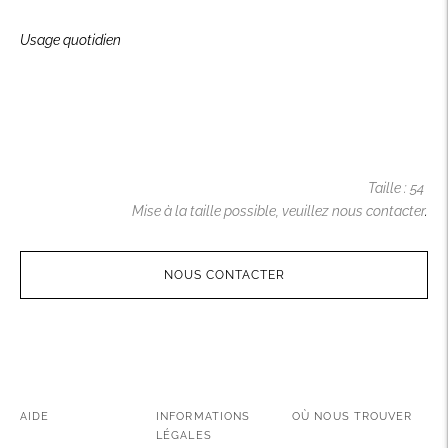
Usage quotidien
Taille : 54
Mise à la taille possible,
veuillez nous
contacter
.
NOUS CONTACTER
Ajouter
un
produit
à
AIDE
INFORMATIONS
OÙ NOUS TROUVER
votre
LÉGALES