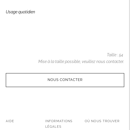
Usage quotidien
Taille : 54
Mise à la taille possible,
veuillez nous
contacter
.
NOUS CONTACTER
Ajouter
un
produit
à
AIDE
INFORMATIONS
OÙ NOUS TROUVER
votre
LÉGALES