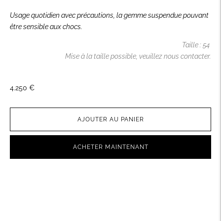
Usage quotidien avec précautions, la gemme suspendue pouvant
être sensible aux chocs.
Taille : 54
Mise à la taille possible, veuillez nous contacter.
4.250 €
AJOUTER AU PANIER
ACHETER MAINTENANT
Ajouter
un
produit
à